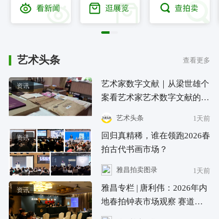
艺术头条
查看更多
艺术家数字文献｜从梁世雄个
资讯
案看艺术家艺术数字文献的重
要性和紧迫性
艺术头条
1天前
回归真精稀，谁在领跑2026春
资讯
拍古代书画市场？
雅昌拍卖图录
1天前
雅昌专栏 | 唐利伟：2026年内
资讯
地春拍钟表市场观察 赛道重
构、圈层分化与收藏逻辑迭代