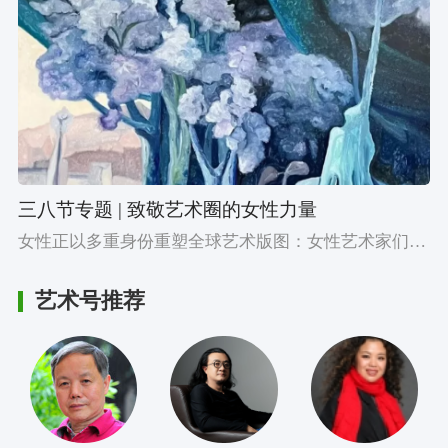
三八节专题 | 致敬艺术圈的女性力量
女性正以多重身份重塑全球艺术版图：女性艺术家们在创作中打破媒介边界，女性画廊主以敏锐眼光重构权力关系，而女性藏家的崛起正在重塑收藏美学。更值得关注的是全球双年展舞台上女性策展人的集体登场。从工作室到拍卖场，从幕后推手到台前掌舵，值此三八节，致敬所有以创造力与智识打破天花板的女性。她们正在从被凝视的客体，转变为凝视与叙事的主体，也让艺术本身走向更丰富、更真实。
艺术号推荐