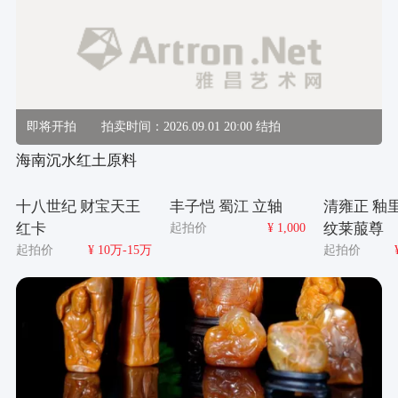
即将开拍
拍卖时间：2026.09.01 20:00 结拍
海南沉水红土原料
十八世纪 财宝天王
丰子恺 蜀江 立轴
清雍正 釉
红卡
起拍价
¥ 1,000
纹莱菔尊
起拍价
¥ 10万-15万
起拍价