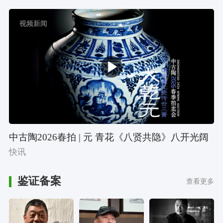
视频新闻
中古陶2026春拍 | 元 青花《八贤共隐》八开光阔
口大罐
快讯
鉴证备案
查看更多