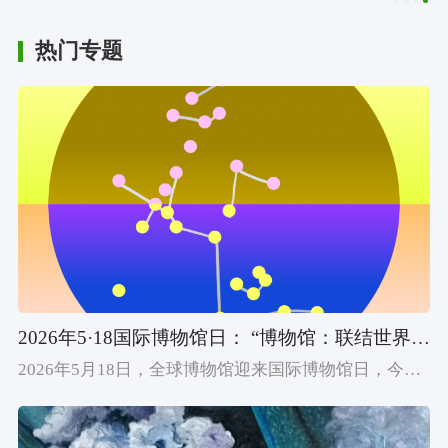
热门专题
2026年5·18国际博物馆日： “博物馆：联结世界的桥梁”
2026年5月18日，全球博物馆迎来国际博物馆日，今年主题为“博物馆：联结世界的桥梁”（Museums Uniting a Divided World）。该主题凸显了博物馆作为桥梁的潜力，能够跨越文化、社会和地缘政治的分歧，促进全球社群内部及社群之间的对话、理解、包容与和平。