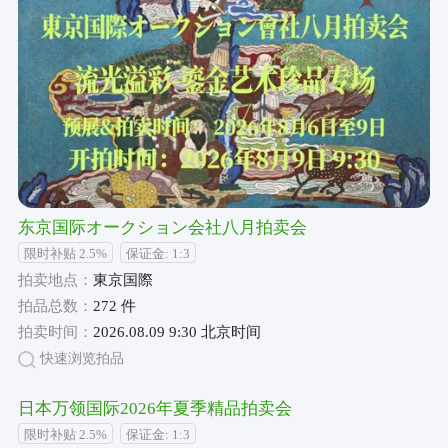
东京国际オークション会社八月拍卖会
限时补贴 2.5%
保证金: 1:3
拍卖地点：
東京国際
拍品总数：
272 件
拍卖时间：
2026.08.09 9:30 北京时间
快速浏览拍品
日本万领国际2026年夏季精品拍卖会
限时补贴 2.5%
保证金: 1:3