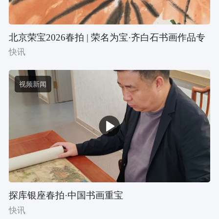
北京荣宝2026春拍 | 荣名为宝·齐白石书画作品专
题赏析
快讯
视频新闻
探库银座春拍·中国书画重宝
快讯