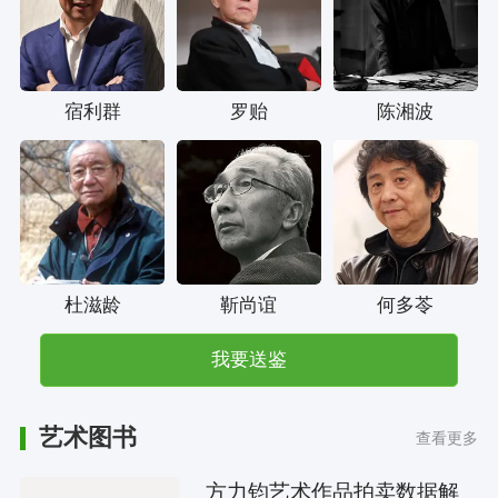
宿利群
罗贻
陈湘波
杜滋龄
靳尚谊
何多苓
我要送鉴
艺术图书
查看更多
方力钧艺术作品拍卖数据解